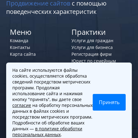
Продвижение сайтов
с помощью
поведенческих характеристик
Меню
Практики
Команда
Услуги для граждан
Контакты
Услуги для бизнеса
Карта сайта
Регистрация фирм
Юрист по семейным
делам
На сайте используются файлы
cookies, осуществляется обработка
Политики и правила
сведений посредством метрических
программ. Продолжая
Политика обработки персональных
использование сайта и нажимая
данных
кнопку "принять", вы даете свое
Принять
согласие
на обработку персональных
Согласие на обработку cookies
данных в файлах cookies и
Согласие на обработку персональных
посредством метрических программ.
данных
Подробности об обработке ваших
данных —
в политике обработки
персональных данных
.
© 2010-2026. Все права защищены