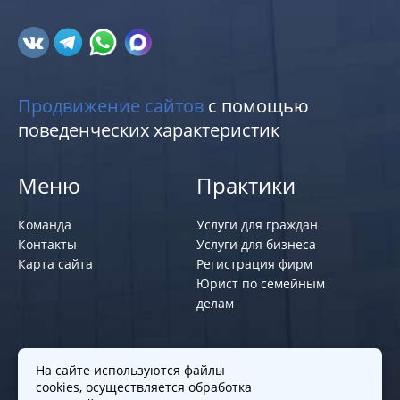
Продвижение сайтов
с помощью
поведенческих характеристик
Меню
Практики
Команда
Услуги для граждан
Контакты
Услуги для бизнеса
Карта сайта
Регистрация фирм
Юрист по семейным
делам
Политики и правила
На сайте используются файлы
cookies, осуществляется обработка