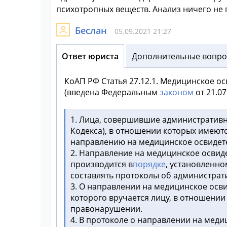
психотропных веществ. Анализ ничего не п
Беслан
05.09.2021 21:27
Ответ юриста
Дополнительные вопрос
КоАП РФ
Статья 27.12.1. Медицинское о
(введена Федеральным
законом
от 21.0
1. Лица, совершившие административн
Кодекса), в отношении которых имеютс
направлению на медицинское освидете
2. Направление на медицинское освиде
производится в
порядке
, установленн
составлять протоколы об администрат
3. О направлении на медицинское осв
которого вручается лицу, в отношени
правонарушении.
4. В протоколе о направлении на меди