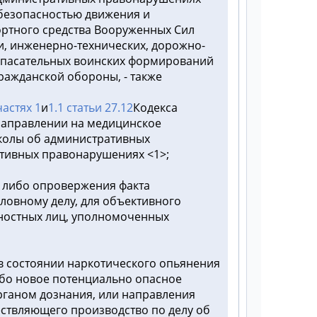
 безопасностью движения и
ортного средства Вооруженных Сил
и, инженерно-технических, дорожно-
спасательных воинских формирований
ражданской обороны, - также
частях 1
и
1.1 статьи 27.12
Кодекса
направлении на медицинское
колы об административных
тивных правонарушениях <1>;
я либо опровержения факта
ловному делу, для объективного
ностных лиц, уполномоченных
 в состоянии наркотического опьянения
ибо новое потенциально опасное
органом дознания, или направления
ествляющего производство по делу об