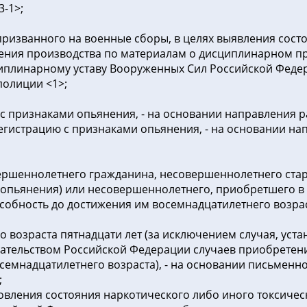
-1>;
призванного на военные сборы, в целях выявления сост
ния производства по материалам о дисциплинарном про
иплинарному уставу Вооруженных Сил Российской Фед
полиции <1>;
 с признаками опьянения, - на основании направления р
егистрацию с признаками опьянения, - на основании на
ершеннолетнего гражданина, несовершеннолетнего старш
 опьянения) или несовершеннолетнего, приобретшего в 
обность до достижения им восемнадцатилетнего возраст
о возраста пятнадцати лет (за исключением случая, уст
одательством Российской Федерации случаев приобрет
емнадцатилетнего возраста), - на основании письменно
;
новления состояния наркотического либо иного токсиче