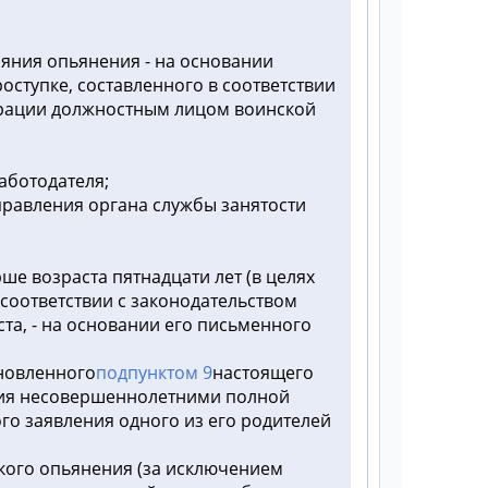
ояния опьянения - на основании
ступке, составленного в соответствии
ерации должностным лицом воинской
аботодателя;
правления органа службы занятости
е возраста пятнадцати лет (в целях
соответствии с законодательством
а, - на основании его письменного
ановленного
подпунктом 9
настоящего
ения несовершеннолетними полной
го заявления одного из его родителей
ского опьянения (за исключением