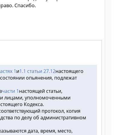
право. Спасибо.
астях 1
и
1.1 статьи 27.12
настоящего
 состоянии опьянения, подлежат
в
части 1
настоящей статьи,
ми лицами, уполномоченными
стоящего Кодекса.
соответствующий протокол, копия
дства по делу об административном
азываются дата, время, место,