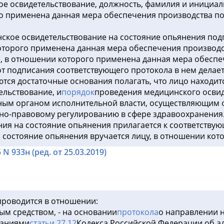
е освидетельствование, должность, фамилия и инициалы
го применена данная мера обеспечения производства п
нское освидетельствование на состояние опьянения по
оторого применена данная мера обеспечения производс
а, в отношении которого применена данная мера обеспе
 подписания соответствующего протокола в нем делает
ются достаточные основания полагать, что лицо находит
льствование, и
порядок
проведения медицинского освид
ным органом исполнительной власти, осуществляющим 
но-правовому регулированию в сфере здравоохранения
ния на состояние опьянения прилагается к соответствую
состояние опьянения вручается лицу, в отношении кото
 933н (ред. от 25.03.2019)
проводится в отношении:
ым средством, - на основании
протокола
о направлении н
ваниями
статьи 27.12
Кодекса Российской Федерации об 