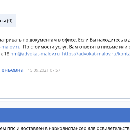
ы (0)
атривать по документам в офисе. Если Вы находитесь в 
malov.ru
По стоимости услуг, Вам ответят в письме или о
ок 18
nm@advokat-malov.ru
https://advokat-malov.ru/konta
геньевна
15.09.2021 07:57
улем ппс и доставлен в наркодиспансер для освидетельс