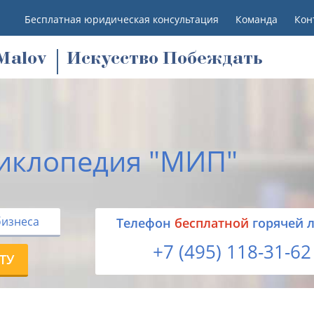
Бесплатная юридическая консультация
Команда
Кон
M
alov
Искусство Побеждать
иклопедия "МИП"
бизнеса
Tелефон
бесплатной
горячей 
+7 (495) 118-31-62
ТУ