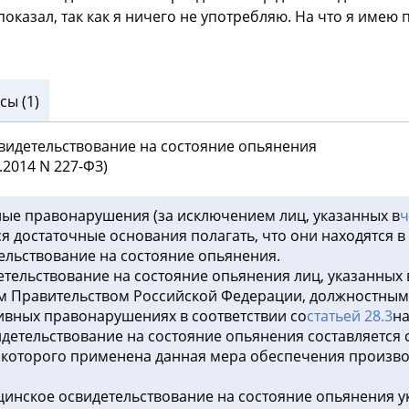
оказал, так как я ничего не употребляю. На что я имею 
ы (1)
свидетельствование на состояние опьянения
7.2014 N 227-ФЗ)
ые правонарушения (за исключением лиц, указанных в
ч
я достаточные основания полагать, что они находятся в
льствование на состояние опьянения.
тельствование на состояние опьянения лиц, указанных 
ом Правительством Российской Федерации, должностны
ивных правонарушениях в соответствии со
статьей 28.3
на
идетельствование на состояние опьянения составляется 
и которого применена данная мера обеспечения произво
цинское освидетельствование на состояние опьянения ук