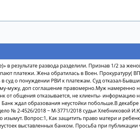
)» в результате развода разделили. Признав 1/2 за жен
упают платежи. Жена обратилась в Воен. Прокуратуру( В
ь в суд о понуждении РВИ к платежам. Суд отказал-Бывш
ому-мужу, доп соглашение правомерно.Муж намеренно н
анк от общения отказывается, не клиенты- информацию н
. Банк ждал образования неустойки побольше.В декабре 
да) дело № 2-4526/2018 ~ М-3771/2018 судьи Хлебниковой И
 изымут. Вопрос:1, Как защитить право матери и ребенка
неустоек выставленных банком. Просьба при публикации 