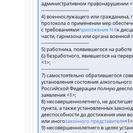
административном правонарушении <3
--------------------------------
4) военнослужащего или гражданина, 
протокола о применении мер обеспече
с требованиями
приложения N 6
к дисц
части, гарнизона или органа военной 
--------------------------------
5) работника, появившегося на работе
6) безработного, явившегося на перер
<1>;
--------------------------------
7) самостоятельно обратившегося сов
установления состояния алкогольного
Российской Федерации полную дееспос
заявления <1>;
8) несовершеннолетнего, не достигшег
пункта, а также установленных закон
дееспособности до достижения ими вос
или иного
законного представителя
<1>
9) несовершеннолетнего в целях уста