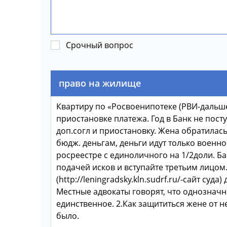
Срочный вопрос
право на жилище
Квартиру по «Росвоенипотеке (РВИ-дальше
приостановке платежа. Год в Банк не пост
доп.согл и приостановку. Жена обратилас
бюдж. деньгам, деньги идут только военн
росреестре с единоличного на 1/2доли. Б
подачей исков и вступайте третьим лицом
(http://leningradsky.kln.sudrf.ru/-сайт су
Местные адвокаты говорят, что однозначно
единственное. 2.Как защититься жене от 
было.