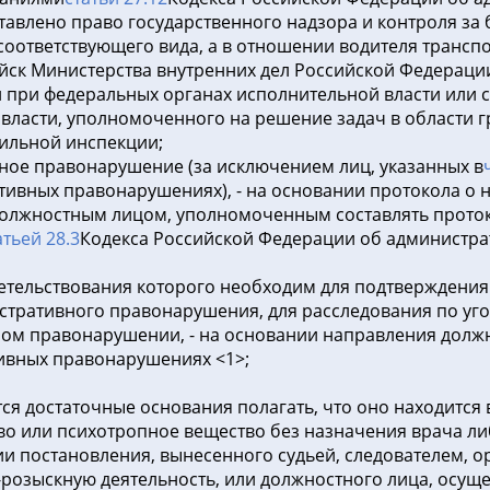
авлено право государственного надзора и контроля за
 соответствующего вида, а в отношении водителя трансп
йск Министерства внутренних дел Российской Федераци
 при федеральных органах исполнительной власти или 
власти, уполномоченного на решение задач в области г
ильной инспекции;
ное правонарушение (за исключением лиц, указанных в
ивных правонарушениях), - на основании протокола о 
 должностным лицом, уполномоченным составлять прото
атьей 28.3
Кодекса Российской Федерации об администра
идетельствования которого необходим для подтверждени
тративного правонарушения, для расследования по уго
ном правонарушении, - на основании направления долж
ивных правонарушениях <1>;
тся достаточные основания полагать, что оно находится
во или психотропное вещество без назначения врача л
ии постановления, вынесенного судьей, следователем, 
розыскную деятельность, или должностного лица, осущ