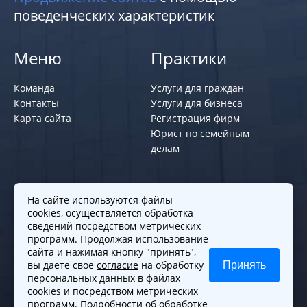
поведенческих характеристик
Меню
Практики
Команда
Услуги для граждан
Контакты
Услуги для бизнеса
Карта сайта
Регистрация фирм
Юрист по семейным
делам
Политики и правила
На сайте используются файлы
cookies, осуществляется обработка
Политика обработки персональных
сведений посредством метрических
программ. Продолжая использование
данных
сайта и нажимая кнопку "принять",
Согласие на обработку cookies
вы даете свое
согласие
на обработку
Принять
Согласие на обработку персональных
персональных данных в файлах
данных
cookies и посредством метрических
программ. Подробности об обработке