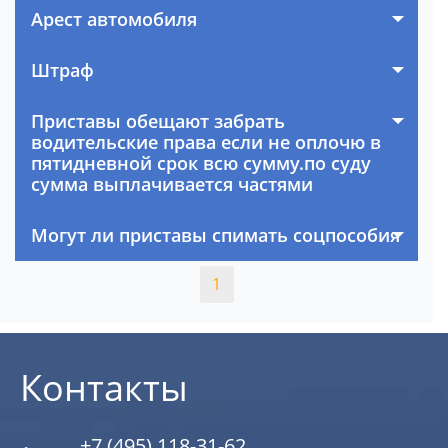
Арест автомобиля
Штраф
Приставы обещают забрать
водительские права если не оплочю в
пятидневной срок всю сумму.по суду
сумма выплачивается частями
Могут ли приставы спимать соцпособия
1
Контакты
+7 (495) 118-31-62