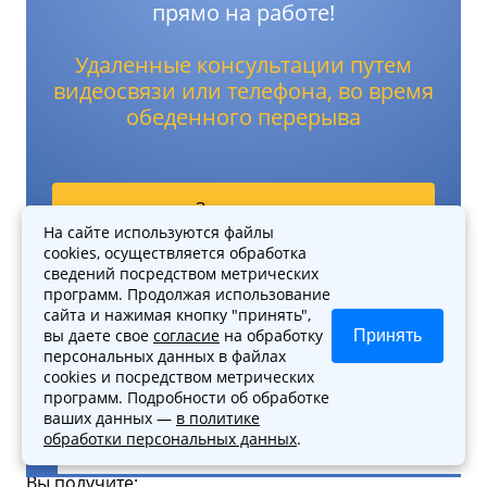
прямо на работе!
Удаленные консультации путем
видеосвязи или телефона, во время
обеденного перерыва
Записаться
На сайте используются файлы
cookies, осуществляется обработка
+7 (495) 118-31-62
сведений посредством метрических
программ. Продолжая использование
сайта и нажимая кнопку "принять",
вы даете свое
согласие
на обработку
Принять
персональных данных в файлах
cookies и посредством метрических
программ. Подробности об обработке
УСЛУГИ ПРИ ЗАКЛЮЧЕНИИ
ваших данных —
в политике
обработки персональных данных
.
ДОГОВОРА
Вы получите: