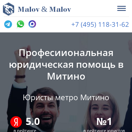
&
M
alov
M
alov
+7 (495) 118-31-62
Професииональная
юридическая помощь в
Митино
Юристы метро Митино
5.0
№1
в рейтинге
в рейтинге юристов