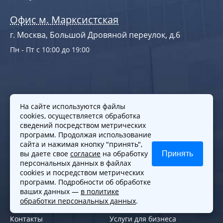
Офис м. Марксистская
г. Москва, Большой Дровяной переулок, д.6
Пн - Пт с 10:00 до 19:00
На сайте используются файлы
cookies, осуществляется обработка
сведений посредством метрических
программ. Продолжая использование
сайта и нажимая кнопку "принять",
Продвижение сайтов
с помощью
вы даете свое
согласие
на обработку
Принять
поведенческих характеристик
персональных данных в файлах
cookies и посредством метрических
программ. Подробности об обработке
Меню
Практики
ваших данных —
в политике
обработки персональных данных
.
Команда
Услуги для граждан
Контакты
Услуги для бизнеса