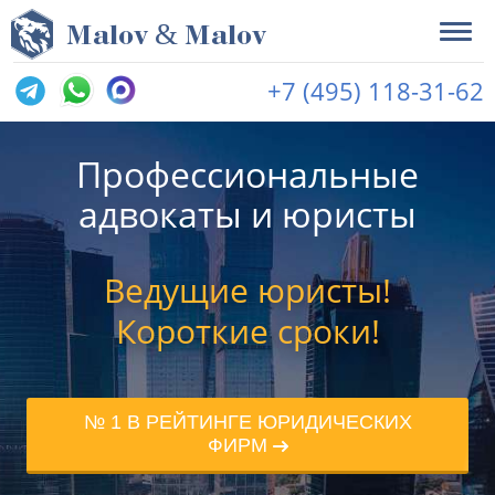
&
M
alov
M
alov
+7 (495) 118-31-62
Профессиональные
адвокаты и юристы
Ведущие юристы!
Короткие сроки!
№ 1 В РЕЙТИНГЕ ЮРИДИЧЕСКИХ
ФИРМ