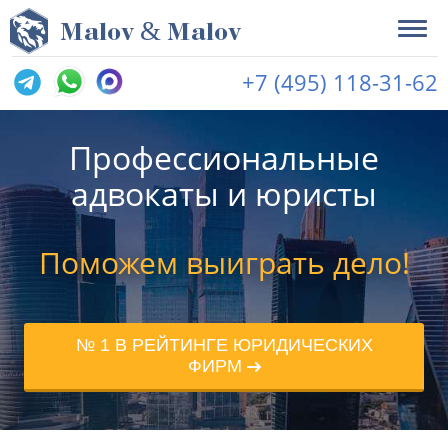
&
M
alov
M
alov
+7 (495) 118-31-62
Профессиональные
адвокаты и юристы
Поможем выиграть дело!
№ 1 В РЕЙТИНГЕ ЮРИДИЧЕСКИХ
ФИРМ