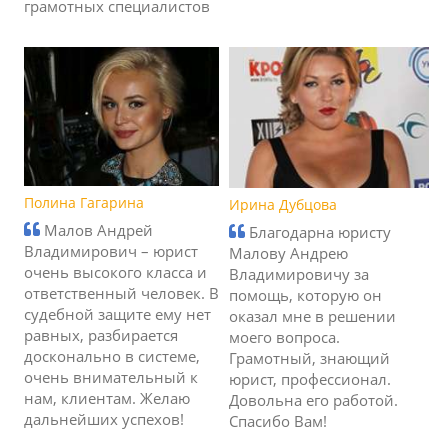
грамотных специалистов
Полина Гагарина
Ирина Дубцова
Малов Андрей
Благодарна юристу
Владимирович – юрист
Малову Андрею
очень высокого класса и
Владимировичу за
ответственный человек. В
помощь, которую он
судебной защите ему нет
оказал мне в решении
равных, разбирается
моего вопроса.
досконально в системе,
Грамотный, знающий
очень внимательный к
юрист, профессионал.
нам, клиентам. Желаю
Довольна его работой.
дальнейших успехов!
Спасибо Вам!