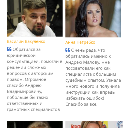
Василий Вакуленко
Анна Нетребко
Обратился за
Очень рада, что
юридической
обратилась именно к
консультацией, помогли в
Андрею Малову, мне
решении сложных
посоветовали его как
вопросов с авторским
специалиста с большим
правом. Огромное
судебным опытом. Узнала
спасибо Андрею
много нового и получила
Владимировичу,
инструкции как впредь
побольше бы таких
избежать ошибок!
ответственных и
Спасибо за все.
грамотных специалистов