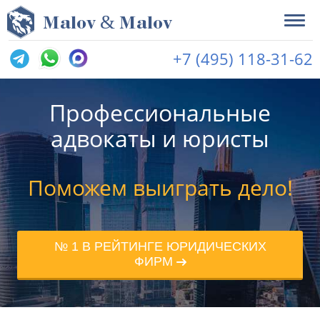
&
M
alov
M
alov
+7 (495) 118-31-62
Профессиональные
адвокаты и юристы
Поможем выиграть дело!
№ 1 В РЕЙТИНГЕ ЮРИДИЧЕСКИХ
ФИРМ