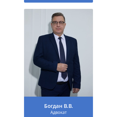
Богдан В.В.
Адвокат