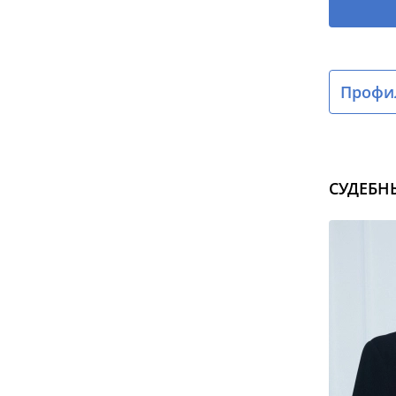
Профил
СУДЕБН