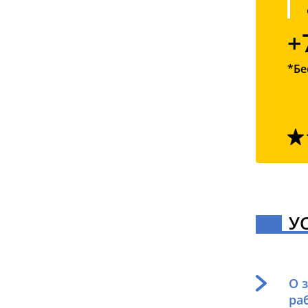
+
*Бе
У
О 
ра