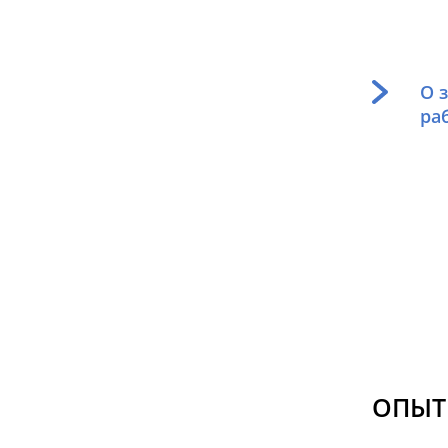
О 
ра
ОПЫТ