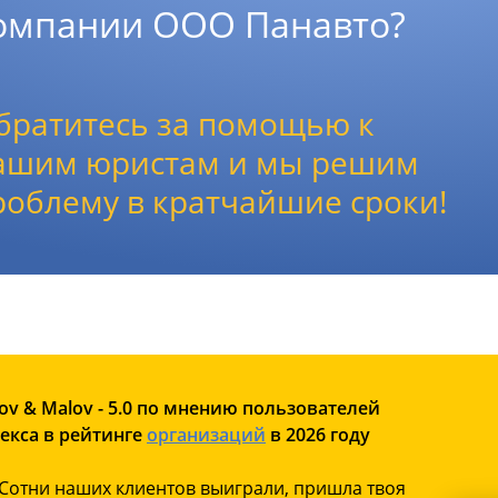
омпании ООО Панавто?
братитесь за помощью к
ашим юристам и мы решим
роблему в кратчайшие сроки!
ov & Malov - 5.0 по мнению пользователей
екса в рейтинге
организаций
в 2026 году
Сотни наших клиентов выиграли, пришла твоя