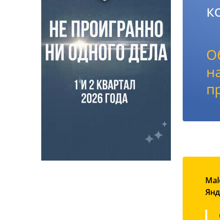
к
О
н
п
Mal
Янд