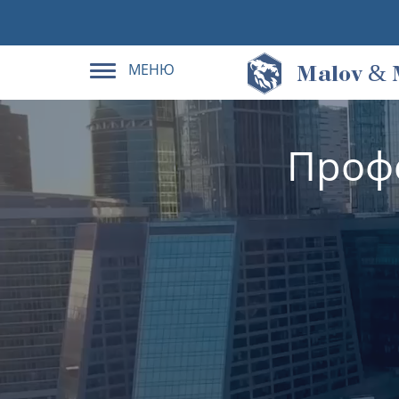
МЕНЮ
&
M
alov
Проф