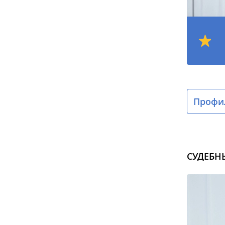
Профил
СУДЕБН