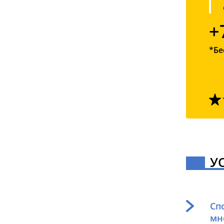
+
*Бе
У
Сп
мн