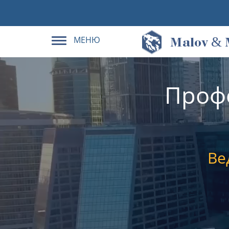
МЕНЮ
&
M
alov
Проф
Ве