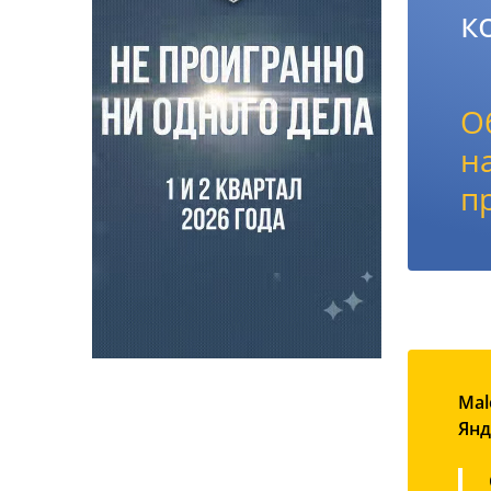
к
О
н
п
Mal
Янд