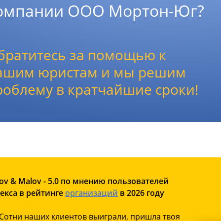
омпании ООО Мортон-Юг?
братитесь за помощью к
ашим юристам и мы решим
роблему в кратчайшие сроки!
ov & Malov - 5.0 по мнению пользователей
екса в рейтинге
организаций
в 2026 году
Сотни наших клиентов выиграли, пришла твоя