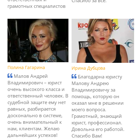
Спасибо за все.
грамотных специалистов
Полина Гагарина
Ирина Дубцова
Малов Андрей
Благодарна юристу
Владимирович – юрист
Малову Андрею
очень высокого класса и
Владимировичу за
ответственный человек. В
помощь, которую он
судебной защите ему нет
оказал мне в решении
равных, разбирается
моего вопроса.
досконально в системе,
Грамотный, знающий
очень внимательный к
юрист, профессионал.
нам, клиентам. Желаю
Довольна его работой.
дальнейших успехов!
Спасибо Вам!