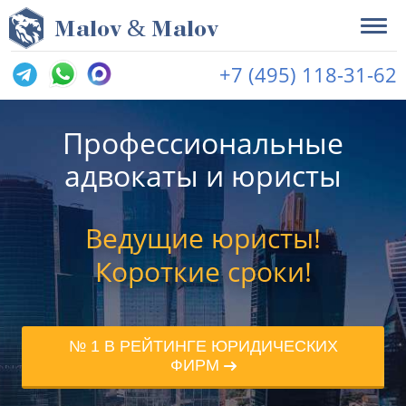
&
M
alov
M
alov
+7 (495) 118-31-62
Профессиональные
адвокаты и юристы
Ведущие юристы!
Короткие сроки!
№ 1 В РЕЙТИНГЕ ЮРИДИЧЕСКИХ
ФИРМ