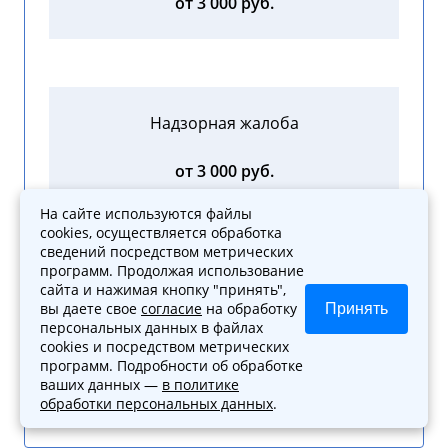
от 3 000 руб.
Надзорная жалоба
от 3 000 руб.
На сайте используются файлы
cookies, осуществляется обработка
сведений посредством метрических
программ. Продолжая использование
сайта и нажимая кнопку "принять",
Жалоба в прокуратуру на
вы даете свое
согласие
на обработку
Принять
неправомерные действия
персональных данных в файлах
cookies и посредством метрических
от 3 000 руб.
программ. Подробности об обработке
ваших данных —
в политике
обработки персональных данных
.