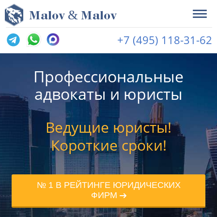
&
M
alov
M
alov
+7 (495) 118-31-62
Профессиональные
адвокаты и юристы
Ведущие юристы!
Короткие сроки!
№ 1 В РЕЙТИНГЕ ЮРИДИЧЕСКИХ
ФИРМ