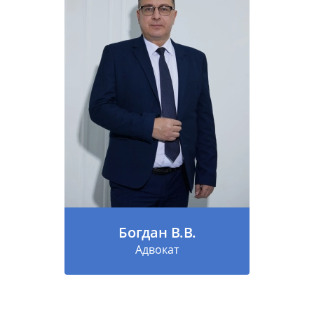
Богдан В.В.
Адвокат