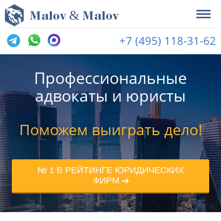
&
M
alov
M
alov
+7 (495) 118-31-62
Профессиональные
адвокаты и юристы
Поможем выиграть дело!
№ 1 В РЕЙТИНГЕ ЮРИДИЧЕСКИХ
ФИРМ