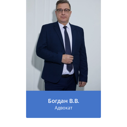
Богдан В.В.
Адвокат