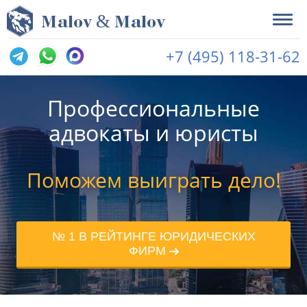
&
M
alov
M
alov
+7 (495) 118-31-62
Профессиональные
адвокаты и юристы
Поможем выиграть дело!
№ 1 В РЕЙТИНГЕ ЮРИДИЧЕСКИХ
ФИРМ