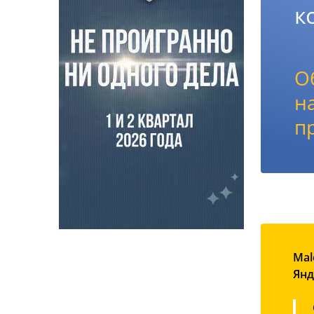
к
О
н
п
Mal
Янд