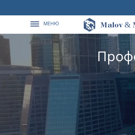
МЕНЮ
&
M
alov
Проф