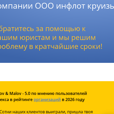
омпании ООО инфлот круизы
братитесь за помощью к
ашим юристам и мы решим
роблему в кратчайшие сроки!
ov & Malov - 5.0 по мнению пользователей
екса в рейтинге
организаций
в 2026 году
Сотни наших клиентов выиграли, пришла твоя