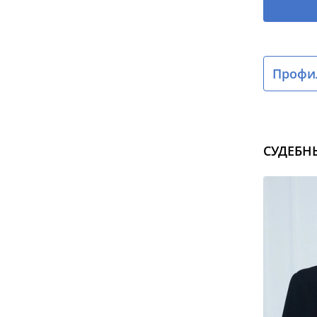
Профил
СУДЕБН