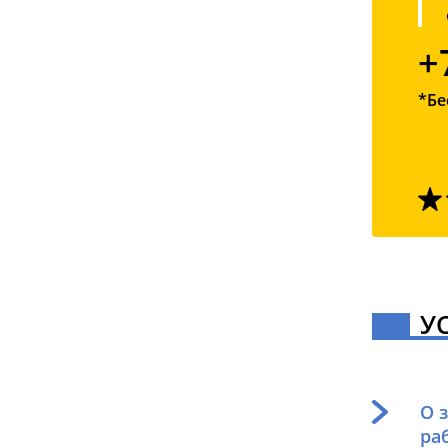
+
*Бе
У
О 
ра