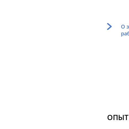
О 
ра
ОПЫТ