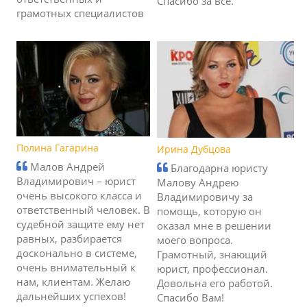
Спасибо за все.
грамотных специалистов
Полина Гагарина
Ирина Дубцова
Малов Андрей
Благодарна юристу
Владимирович – юрист
Малову Андрею
очень высокого класса и
Владимировичу за
ответственный человек. В
помощь, которую он
судебной защите ему нет
оказал мне в решении
равных, разбирается
моего вопроса.
досконально в системе,
Грамотный, знающий
очень внимательный к
юрист, профессионал.
нам, клиентам. Желаю
Довольна его работой.
дальнейших успехов!
Спасибо Вам!