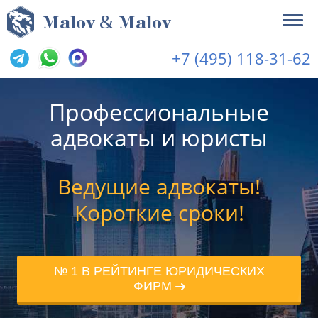
&
M
alov
M
alov
+7 (495) 118-31-62
Профессиональные
адвокаты и юристы
Ведущие адвокаты!
Короткие сроки!
№ 1 В РЕЙТИНГЕ ЮРИДИЧЕСКИХ
ФИРМ