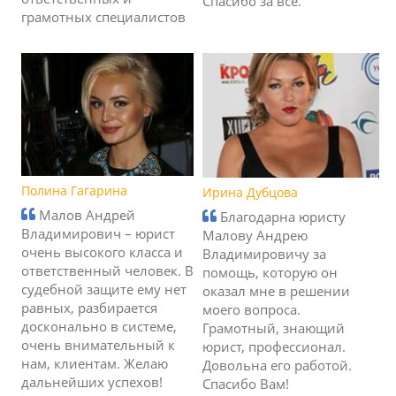
Спасибо за все.
грамотных специалистов
Полина Гагарина
Ирина Дубцова
Малов Андрей
Благодарна юристу
Владимирович – юрист
Малову Андрею
очень высокого класса и
Владимировичу за
ответственный человек. В
помощь, которую он
судебной защите ему нет
оказал мне в решении
равных, разбирается
моего вопроса.
досконально в системе,
Грамотный, знающий
очень внимательный к
юрист, профессионал.
нам, клиентам. Желаю
Довольна его работой.
дальнейших успехов!
Спасибо Вам!