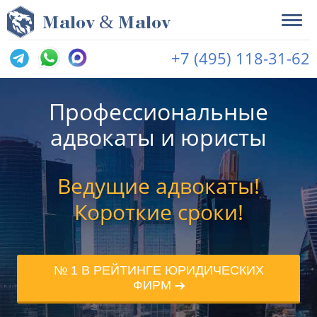
&
M
alov
M
alov
+7 (495) 118-31-62
Профессиональные
адвокаты и юристы
Ведущие адвокаты!
Короткие сроки!
№ 1 В РЕЙТИНГЕ ЮРИДИЧЕСКИХ
ФИРМ