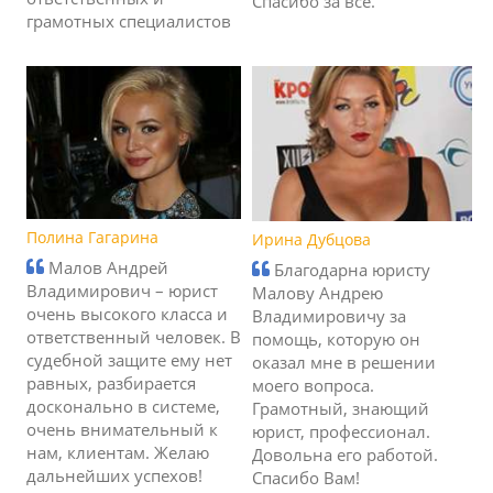
Спасибо за все.
грамотных специалистов
Полина Гагарина
Ирина Дубцова
Малов Андрей
Благодарна юристу
Владимирович – юрист
Малову Андрею
очень высокого класса и
Владимировичу за
ответственный человек. В
помощь, которую он
судебной защите ему нет
оказал мне в решении
равных, разбирается
моего вопроса.
досконально в системе,
Грамотный, знающий
очень внимательный к
юрист, профессионал.
нам, клиентам. Желаю
Довольна его работой.
дальнейших успехов!
Спасибо Вам!