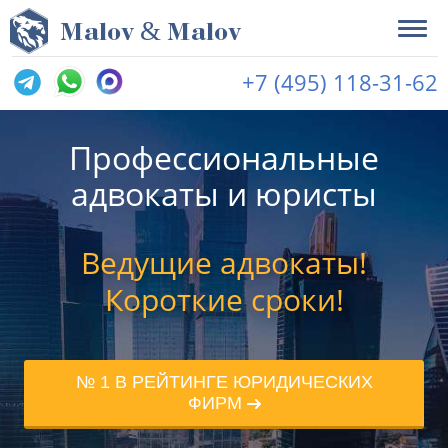
&
M
alov
M
alov
+7 (495) 118-31-62
Профессиональные
адвокаты и юристы
Ведущие адвокаты!
Короткие сроки!
№ 1 В РЕЙТИНГЕ ЮРИДИЧЕСКИХ
ФИРМ