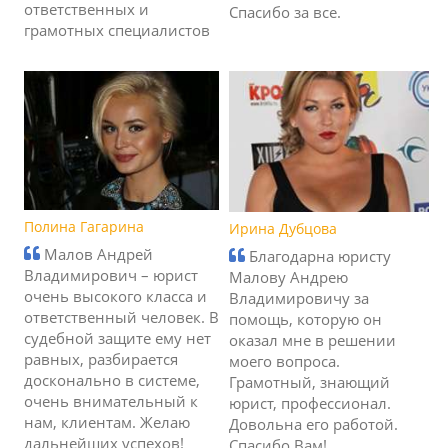
ответственных и
Спасибо за все.
грамотных специалистов
Полина Гагарина
Ирина Дубцова
Малов Андрей
Благодарна юристу
Владимирович – юрист
Малову Андрею
очень высокого класса и
Владимировичу за
ответственный человек. В
помощь, которую он
судебной защите ему нет
оказал мне в решении
равных, разбирается
моего вопроса.
досконально в системе,
Грамотный, знающий
очень внимательный к
юрист, профессионал.
нам, клиентам. Желаю
Довольна его работой.
дальнейших успехов!
Спасибо Вам!