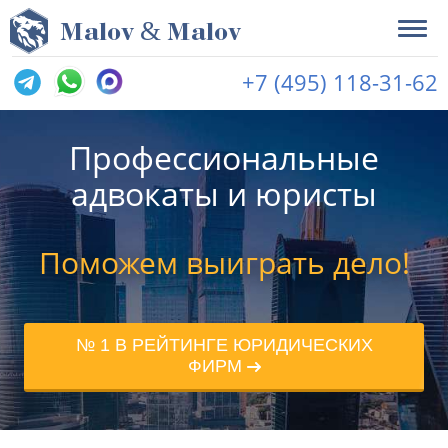
&
M
alov
M
alov
+7 (495) 118-31-62
Профессиональные
адвокаты и юристы
Поможем выиграть дело!
№ 1 В РЕЙТИНГЕ ЮРИДИЧЕСКИХ
ФИРМ