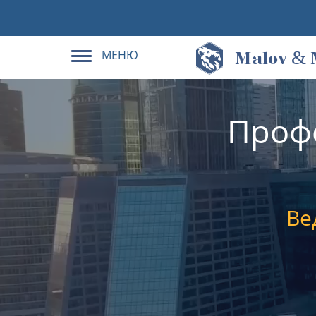
МЕНЮ
&
M
alov
Проф
Ве