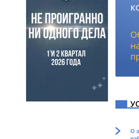
к
О
н
п
У
О 
ра