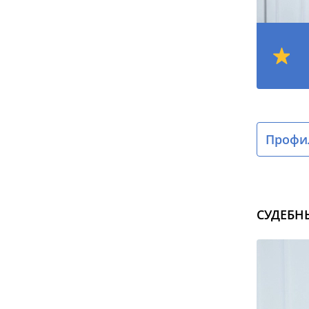
Профил
СУДЕБН