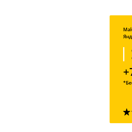
Mal
Янд
+
*Бе