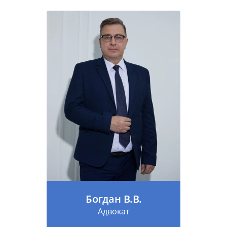
Богдан В.В.
Адвокат