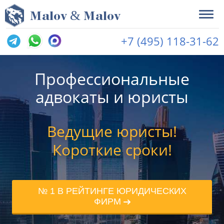
&
M
alov
M
alov
+7 (495) 118-31-62
Профессиональные
адвокаты и юристы
Ведущие юристы!
Короткие сроки!
№ 1 В РЕЙТИНГЕ ЮРИДИЧЕСКИХ
ФИРМ