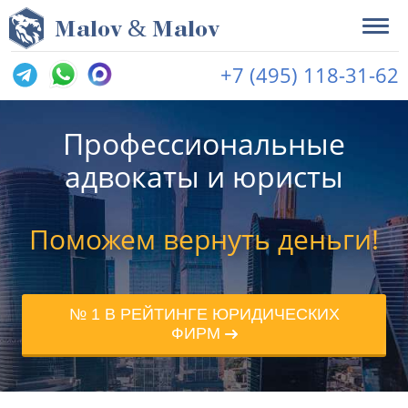
&
M
alov
M
alov
+7 (495) 118-31-62
Профессиональные
адвокаты и юристы
Поможем вернуть деньги!
№ 1 В РЕЙТИНГЕ ЮРИДИЧЕСКИХ
ФИРМ