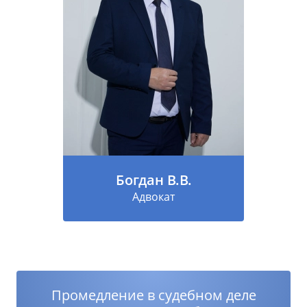
Богдан В.В.
Адвокат
Промедление в судебном деле