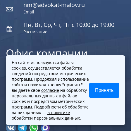
nm@advokat-malov.ru
Email
Пн, Вт, Ср, Чт, Пт с 10:00 до 19:00
Расписание
Офис компании
На сайте используются файлы
cookies, осуществляется обработка
Офис м. Марксистская
сведений посредством метрических
программ. Продолжая использование
г. Москва, Большой Дровяной переулок, д.6
сайта и нажимая кнопку "принять",
Пн - Пт с 10:00 до 19:00
вы даете свое
согласие
на обработку
Принять
персональных данных в файлах
cookies и посредством метрических
программ. Подробности об обработке
ваших данных —
в политике
обработки персональных данных
.