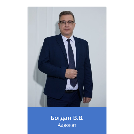
Богдан В.В.
Адвокат