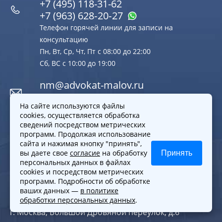
+7 (495) 118-31-62
+7 (963) 628‑20‑27
Телефон горячей линии для записи на
консультацию
Пн, Вт, Ср, Чт, Пт с 08:00 до 22:00
Сб, ВС с 10:00 до 19:00
nm@advokat-malov.ru
Email
На сайте используются файлы
cookies, осуществляется обработка
Пн, Вт, Ср, Чт, Пт с 10:00 до 19:00
сведений посредством метрических
Расписание
программ. Продолжая использование
сайта и нажимая кнопку "принять",
вы даете свое
согласие
на обработку
Принять
Офис компании
персональных данных в файлах
cookies и посредством метрических
программ. Подробности об обработке
ваших данных —
в политике
Офис м. Марксистская
обработки персональных данных
.
г. Москва, Большой Дровяной переулок, д.6