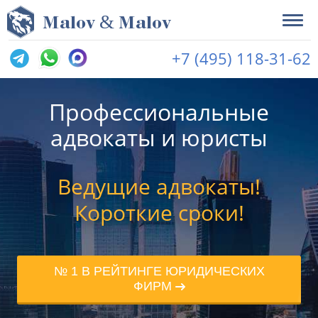
&
M
alov
M
alov
+7 (495) 118-31-62
Профессиональные
адвокаты и юристы
Ведущие адвокаты!
Короткие сроки!
№ 1 В РЕЙТИНГЕ ЮРИДИЧЕСКИХ
ФИРМ