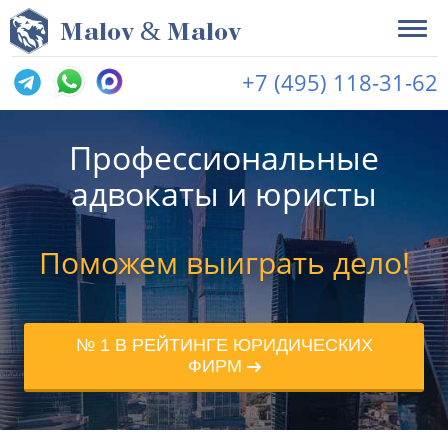
&
M
alov
M
alov
+7 (495) 118-31-62
Профессиональные
адвокаты и юристы
Поможем выиграть дело!
№ 1 В РЕЙТИНГЕ ЮРИДИЧЕСКИХ
ФИРМ