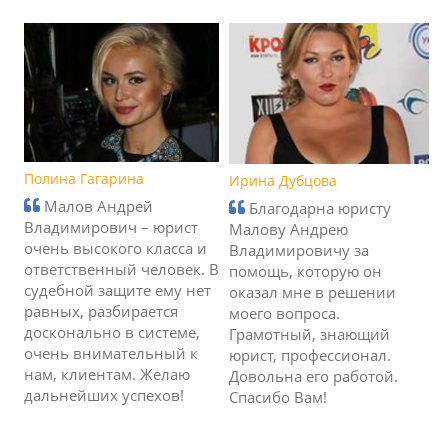
Полина Гагарина
Ирина Дубцова
Малов Андрей
Благодарна юристу
Владимирович – юрист
Малову Андрею
очень высокого класса и
Владимировичу за
ответственный человек. В
помощь, которую он
судебной защите ему нет
оказал мне в решении
равных, разбирается
моего вопроса.
досконально в системе,
Грамотный, знающий
очень внимательный к
юрист, профессионал.
нам, клиентам. Желаю
Довольна его работой.
дальнейших успехов!
Спасибо Вам!