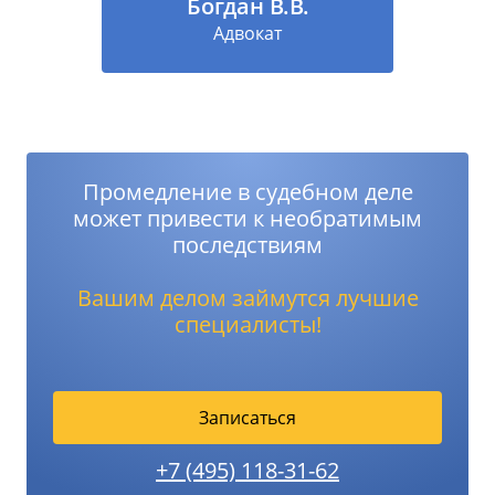
Богдан В.В.
Адвокат
Промедление в судебном деле
может привести к необратимым
последствиям
Вашим делом займутся лучшие
специалисты!
Записаться
+7 (495) 118-31-62