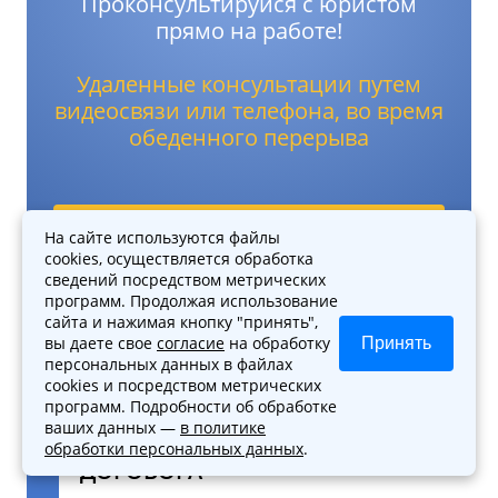
Проконсультируйся с юристом
прямо на работе!
Удаленные консультации путем
видеосвязи или телефона, во время
обеденного перерыва
Записаться
На сайте используются файлы
cookies, осуществляется обработка
сведений посредством метрических
+7 (495) 118-31-62
программ. Продолжая использование
сайта и нажимая кнопку "принять",
вы даете свое
согласие
на обработку
Принять
персональных данных в файлах
cookies и посредством метрических
программ. Подробности об обработке
ваших данных —
в политике
УСЛУГИ ПРИ ЗАКЛЮЧЕНИИ
обработки персональных данных
.
ДОГОВОРА