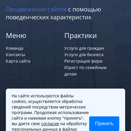
Продвижение сайтов
с помощью
поведенческих характеристик
Меню
Практики
Команда
Услуги для граждан
Контакты
Услуги для бизнеса
Карта сайта
Регистрация фирм
Юрист по семейным
делам
Политики и правила
На сайте используются файлы
cookies, осуществляется обработка
Политика обработки персональных
сведений посредством метрических
программ. Продолжая использование
данных
сайта и нажимая кнопку "принять",
Согласие на обработку cookies
вы даете свое
согласие
на обработку
Принять
Согласие на обработку персональных
персональных данных в файлах