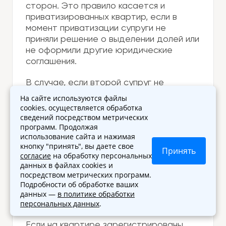
сторон. Это правило касается и
приватизированных квартир, если в
момент приватизации супруги не
приняли решение о выделении долей или
не оформили другие юридические
соглашения.
В случае, если второй супруг не
участвует в сделке, его согласие
На сайте используются файлы
должно быть оформлено письменно, и
cookies, осуществляется обработка
этот документ необходимо
сведений посредством метрических
программ. Продолжая
предоставить покупателю и органам
использование сайта и нажимая
Росреестра. Без такого согласия
кнопку "принять", вы даете свое
сделка будет признана
Принять
согласие
на обработку персональных
недействительной.
данных в файлах cookies и
посредством метрических программ.
6. Разрешение органов опеки (если
Подробности об обработке ваших
квартира находится в собственности
данных —
в политике обработки
персональных данных
.
несовершеннолетних детей)
Если на квартире зарегистрированы