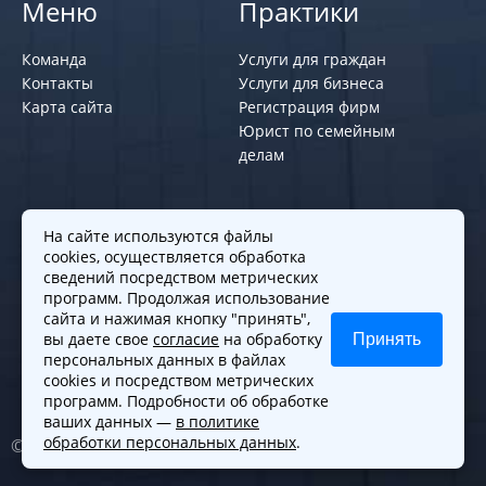
Меню
Практики
Команда
Услуги для граждан
Контакты
Услуги для бизнеса
Карта сайта
Регистрация фирм
Юрист по семейным
делам
Политики и правила
На сайте используются файлы
cookies, осуществляется обработка
Политика обработки персональных
сведений посредством метрических
программ. Продолжая использование
данных
сайта и нажимая кнопку "принять",
Согласие на обработку cookies
вы даете свое
согласие
на обработку
Принять
Согласие на обработку персональных
персональных данных в файлах
данных
cookies и посредством метрических
программ. Подробности об обработке
ваших данных —
в политике
обработки персональных данных
.
© 2010-2026. Все права защищены