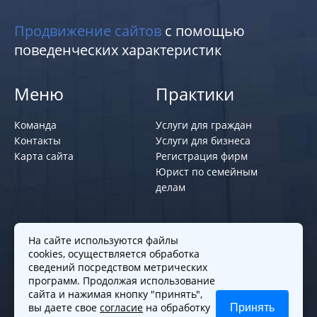
Продвижение сайтов
с помощью
поведенческих характеристик
Меню
Практики
Команда
Услуги для граждан
Контакты
Услуги для бизнеса
Карта сайта
Регистрация фирм
Юрист по семейным
делам
Политики и правила
На сайте используются файлы
cookies, осуществляется обработка
Политика обработки персональных
сведений посредством метрических
программ. Продолжая использование
данных
сайта и нажимая кнопку "принять",
Согласие на обработку cookies
вы даете свое
согласие
на обработку
Принять
Согласие на обработку персональных