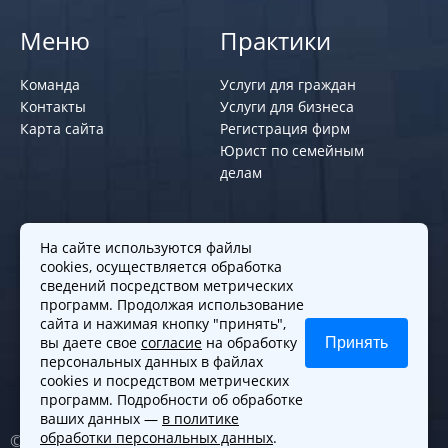
Меню
Практики
Команда
Услуги для граждан
Контакты
Услуги для бизнеса
Карта сайта
Регистрация фирм
Юрист по семейным
делам
Политики и правила
На сайте используются файлы
cookies, осуществляется обработка
Политика обработки персональных
сведений посредством метрических
программ. Продолжая использование
данных
сайта и нажимая кнопку "принять",
Согласие на обработку cookies
вы даете свое
согласие
на обработку
Принять
Согласие на обработку персональных
персональных данных в файлах
данных
cookies и посредством метрических
программ. Подробности об обработке
ваших данных —
в политике
обработки персональных данных
.
© 2010-2026. Все права защищены