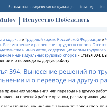
Бесплатная юридическая консультация
Команда
Кон
M
alov
Искусство Побеждать
ы и кодексы
»
Трудовой кодекс Российской Федерации
»
д. Рассмотрение и разрешение трудовых споров. Ответс
одательства и иных актов, содержащих нормы трудового
шение индивидуальных трудовых споров
»
Статья 394. 
ении и о переводе на другую работу
тья 394. Вынесение решений по тр
льнении и о переводе на другую р
чае признания увольнения или перевода на другую рабо
ановлен на прежней работе органом, рассматривающим 
, рассматривающий индивидуальный трудовой спор, при