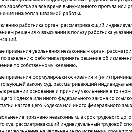
го заработка за все время вынужденного прогула или р
нения нижеоплачиваемой работы.
явлению работника орган, рассматривающий индивидуал
ением решения о взыскании в пользу работника указанн
нсаций.
чае признания увольнения незаконным орган, рассматр
 по заявлению работника принять решение об изменен
нение по собственному желанию.
чае признания формулировки основания и (или) причин
етствующей закону суд, рассматривающий индивидуальны
ть в решении основание и причину увольнения в точном
щего Кодекса или иного федерального закона со ссылкой
статьи настоящего Кодекса или иного федерального зако
увольнение признано незаконным, а срок трудового дог
, то суд, рассматривающий индивидуальный трудовой сп
ания увольнения на увольнение по истечении срока труд