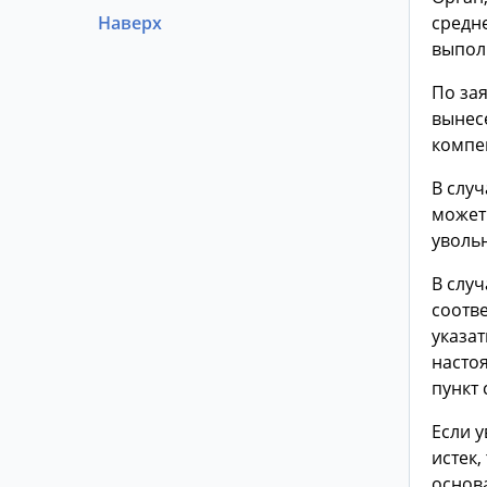
Наверх
средне
выпол
По за
вынес
компе
В слу
может
уволь
В слу
соотв
указа
настоя
пункт 
Если 
истек
основ