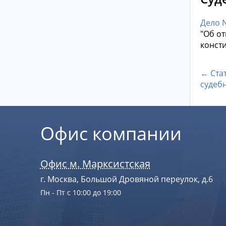
Дело N
"Об о
конст
← Ста
судеб
Офис компании
Офис м. Марксистская
г. Москва, Большой Дровяной переулок, д.6
Пн - Пт с 10:00 до 19:00