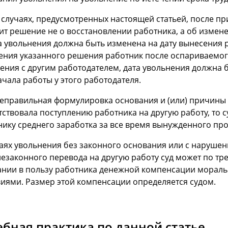
в случаях, предусмотренных настоящей статьей, после п
ит решение не о восстановлении работника, а об изме
а увольнения должна быть изменена на дату вынесения р
ения указанного решения работник после оспариваемого
ения с другим работодателем, дата увольнения должна 
чала работы у этого работодателя.
неправильная формулировка основания и (или) причины 
тствовала поступлению работника на другую работу, то 
ику среднего заработка за все время вынужденного про
чаях увольнения без законного основания или с наруше
незаконного перевода на другую работу суд может по т
ании в пользу работника денежной компенсации мораль
виями. Размер этой компенсации определяется судом.
ебная практика по данной статье