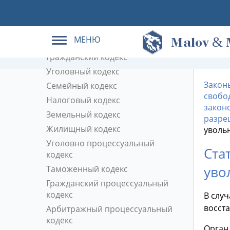
Кодексы РФ в действующей
редакции
МЕНЮ
&
Трудовой кодекс
M
alov
Гражданский кодекс
Уголовный кодекс
Закон
Семейный кодекс
свобо
Налоговый кодекс
закон
Земельный кодекс
разре
Жилищный кодекс
увольн
Уголовно процессуальный
Ста
кодекс
уво
Таможенный кодекс
Гражданский процессуальный
кодекс
В слу
восст
Арбитражный процессуальный
кодекс
Орган