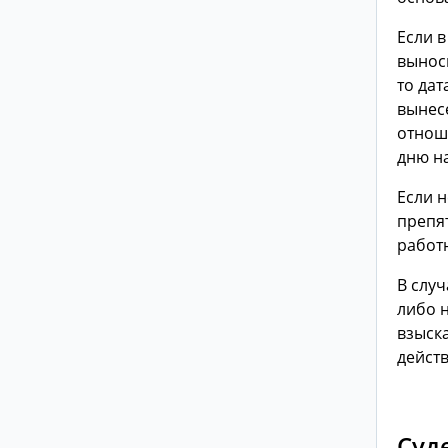
Если 
вынос
то дат
вынес
отнош
дню на
Если 
препя
работн
В слу
либо 
взыск
дейст
Суд