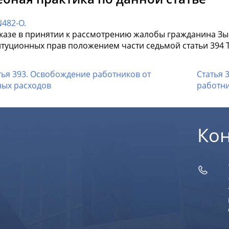
482-О.
тказе в принятии к рассмотрению жалобы гражданина Зы
итуционных прав положением части седьмой статьи 394 
тья 393. Освобождение работников от
Статья 
ных расходов
работн
Ко