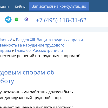
Записаться на консультацию
такты
Кейсы
+7 (495) 118-31-62
Часть V
»
Раздел XIII. Защита трудовых прав и
твенность за нарушение трудового
 права
»
Глава 60. Рассмотрение и
Вынесение решений по трудовым спорам об
удовым спорам об
аботу
ту незаконными работник должен быть
индивидуальный трудовой спор.
нимает решение о выплате работнику