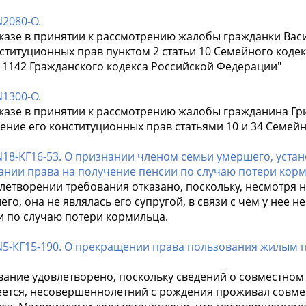
2080-О.
тказе в принятии к рассмотрению жалобы гражданки Ва
ституционных прав пунктом 2 статьи 10 Семейного коде
и 1142 Гражданского кодекса Российской Федерации"
1300-О.
тказе в принятии к рассмотрению жалобы гражданина Г
ение его конституционных прав статьями 10 и 34 Семей
N18-КГ16-53. О признании членом семьи умершего, уста
ании права на получение пенсии по случаю потери корм
летворении требования отказано, поскольку, несмотря н
го, она не являлась его супругой, в связи с чем у нее 
и по случаю потери кормильца.
N5-КГ15-190. О прекращении права пользования жилым 
вание удовлетворено, поскольку сведений о совместно
еется, несовершеннолетний с рождения проживал совмес