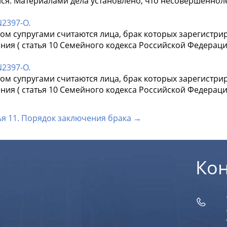
лся. Материалами дела установлено, что несовершенноле
2397-О.
ом супругами считаются лица, брак которых зарегистри
ния ( статья 10 Семейного кодекса Российской Федераци
2397-О.
ом супругами считаются лица, брак которых зарегистри
ния ( статья 10 Семейного кодекса Российской Федераци
ья 11. Порядок заключения брака →
Ко