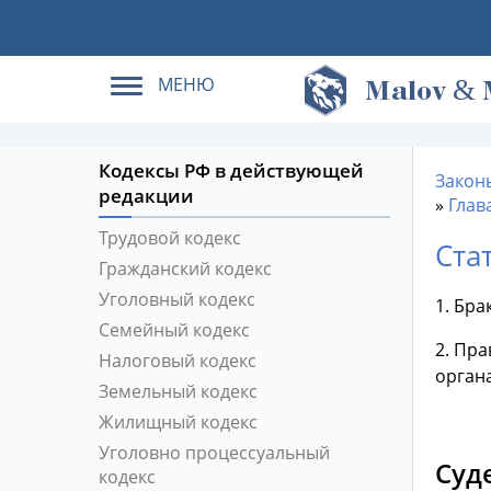
МЕНЮ
&
M
alov
Кодексы РФ в действующей
Закон
редакции
»
Глав
Трудовой кодекс
Ста
Гражданский кодекс
Уголовный кодекс
1. Бра
Семейный кодекс
2. Пра
Налоговый кодекс
органа
Земельный кодекс
Жилищный кодекс
Уголовно процессуальный
Суд
кодекс