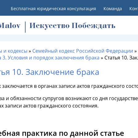
Бесплатная юридическая консультация
Команда
Кон
M
alov
Искусство Побеждать
ы и кодексы
»
Семейный кодекс Российской Федерации
»
а 3. Условия и порядок заключения брака
»
Статья 10. З
тья 10. Заключение брака
к заключается в органах записи актов гражданского сост
ва и обязанности супругов возникают со дня государст
х записи актов гражданского состояния.
ебная практика по данной статье