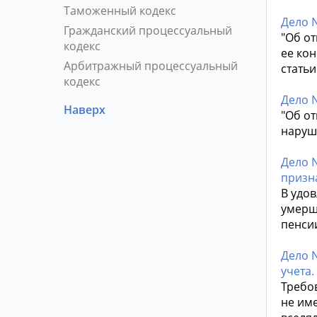
Таможенный кодекс
Дело N
Гражданский процессуальный
"Об о
кодекс
ее кон
Арбитражный процессуальный
стать
кодекс
Дело N
Наверх
"Об о
наруш
Дело 
призн
В удов
умерше
пенси
Дело 
учета.
Требо
не им