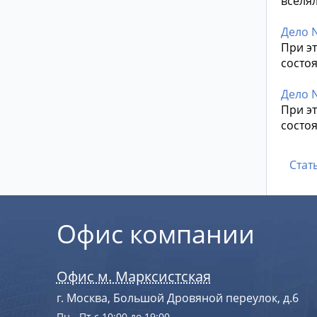
вселя
Дело N
При эт
состоя
Дело N
При эт
состоя
Стат
Офис компании
Офис м. Марксистская
г. Москва, Большой Дровяной переулок, д.6
Пн - Пт с 10:00 до 19:00