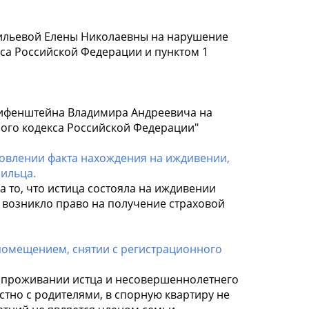
сильевой Елены Николаевны на нарушение
кса Российской Федерации и пунктом 1
рифенштейна Владимира Андреевича на
ного кодекса Российской Федерации"
новлении факта нахождения на иждивении,
ильца.
а то, что истица состояла на иждивении
не возникло право на получение страховой
помещением, снятии с регистрационного
м проживании истца и несовершеннолетнего
тно с родителями, в спорную квартиру не