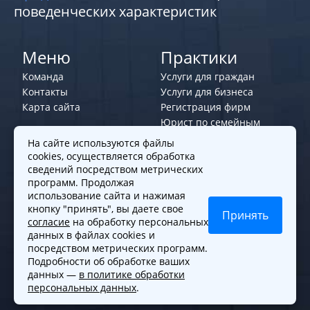
поведенческих характеристик
Меню
Практики
Команда
Услуги для граждан
Контакты
Услуги для бизнеса
Карта сайта
Регистрация фирм
Юрист по семейным
делам
На сайте используются файлы
cookies, осуществляется обработка
Политики и правила
сведений посредством метрических
программ. Продолжая
Политика обработки персональных
использование сайта и нажимая
данных
кнопку "принять", вы даете свое
Принять
согласие
на обработку персональных
Согласие на обработку cookies
данных в файлах cookies и
Согласие на обработку персональных
посредством метрических программ.
данных
Подробности об обработке ваших
данных —
в политике обработки
персональных данных
.
© 2010-2026. Все права защищены