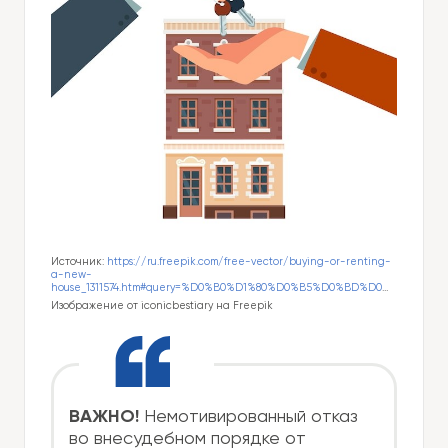
Источник:
https://ru.freepik.com/free-vector/buying-or-renting-
a-new-
house_1311574.htm#query=%D0%B0%D1%80%D0%B5%D0%BD%D0%B4%D0%B0&position=15&from_view=search&track=sph
Изображение от iconicbestiary на Freepik
ВАЖНО!
Немотивированный отказ
во внесудебном порядке от