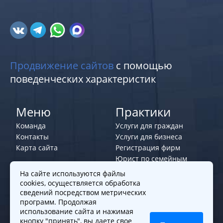
Продвижение сайтов
с помощью
поведенческих характеристик
Меню
Практики
Команда
Услуги для граждан
Контакты
Услуги для бизнеса
Карта сайта
Регистрация фирм
Юрист по семейным
делам
На сайте используются файлы
cookies, осуществляется обработка
Политики и правила
сведений посредством метрических
программ. Продолжая
Политика обработки персональных
использование сайта и нажимая
данных
кнопку "принять", вы даете свое