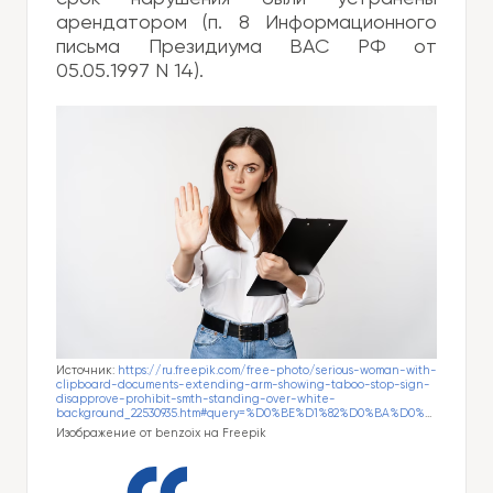
арендатором (п. 8 Информационного
письма Президиума ВАС РФ от
05.05.1997 N 14).
Источник:
https://ru.freepik.com/free-photo/serious-woman-with-
clipboard-documents-extending-arm-showing-taboo-stop-sign-
disapprove-prohibit-smth-standing-over-white-
background_22530935.htm#query=%D0%BE%D1%82%D0%BA%D0%B0%D0%B7%20%D1%81%D1%83%D0%B4%D0%B0&position=8&from_view=search&track=ais
Изображение от benzoix на Freepik