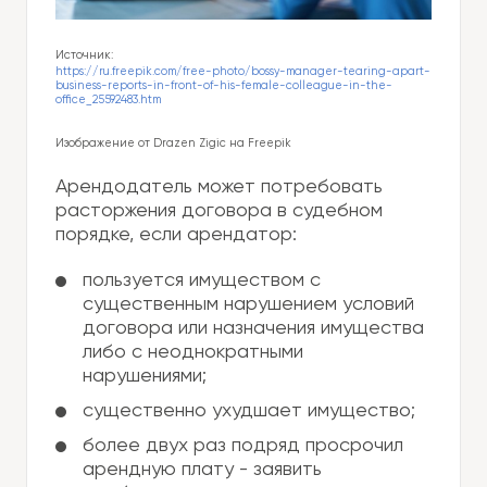
Источник:
https://ru.freepik.com/free-photo/bossy-manager-tearing-apart-
business-reports-in-front-of-his-female-colleague-in-the-
office_25592483.htm
Изображение от Drazen Zigic на Freepik
Арендодатель может потребовать
расторжения договора в судебном
порядке, если арендатор:
пользуется имуществом с
существенным нарушением условий
договора или назначения имущества
либо с неоднократными
нарушениями;
существенно ухудшает имущество;
более двух раз подряд просрочил
арендную плату - заявить