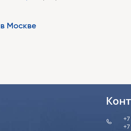
 в Москве
Кон
+7
+7