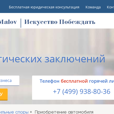
Бесплатная юридическая консультация
Команда
Кон
M
alov
Искусство Побеждать
тических заключений
изнеса
Tелефон
бесплатной
горячей л
+7 (499) 938-80-36
У
ильные споры
Приобретение автомобиля