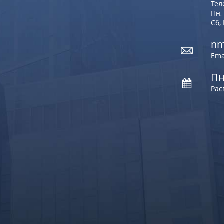
Тел
Пн, 
Сб,
nm
Ema
Пн
Рас