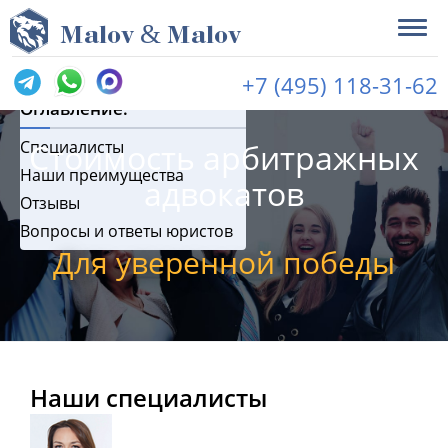
&
Задать бесплатный
M
alov
M
alov
вопрос юристу
+7 (495) 118-31-62
Оглавление:
Специалисты
Стоимость арбитражных
Наши преимущества
адвокатов
Отзывы
Вопросы и ответы юристов
Для уверенной победы
Наши специалисты