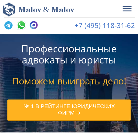
&
M
alov
M
alov
+7 (495) 118-31-62
Профессиональные
адвокаты и юристы
Поможем выиграть дело!
№ 1 В РЕЙТИНГЕ ЮРИДИЧЕСКИХ
ФИРМ