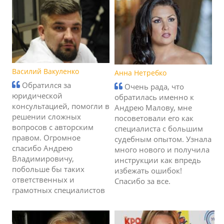
Василий Вакуленко
Анна Нетребко
Обратился за
Очень рада, что
юридической
обратилась именно к
консультацией, помогли в
Андрею Малову, мне
решении сложных
посоветовали его как
вопросов с авторским
специалиста с большим
правом. Огромное
судебным опытом. Узнала
спасибо Андрею
много нового и получила
Владимировичу,
инструкции как впредь
побольше бы таких
избежать ошибок!
ответственных и
Спасибо за все.
грамотных специалистов