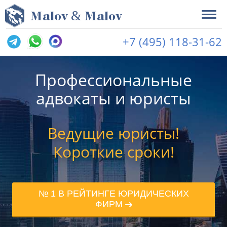
&
M
alov
M
alov
+7 (495) 118-31-62
Профессиональные
адвокаты и юристы
Ведущие юристы!
Короткие сроки!
№ 1 В РЕЙТИНГЕ ЮРИДИЧЕСКИХ
ФИРМ