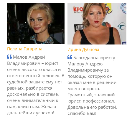
Полина Гагарина
Ирина Дубцова
Малов Андрей
Благодарна юристу
Владимирович – юрист
Малову Андрею
очень высокого класса и
Владимировичу за
ответственный человек. В
помощь, которую он
судебной защите ему нет
оказал мне в решении
равных, разбирается
моего вопроса.
досконально в системе,
Грамотный, знающий
очень внимательный к
юрист, профессионал.
нам, клиентам. Желаю
Довольна его работой.
дальнейших успехов!
Спасибо Вам!