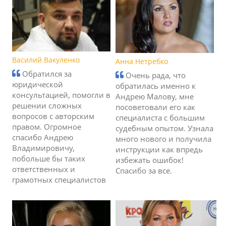
Василий Вакуленко
Анна Нетребко
Обратился за
Очень рада, что
юридической
обратилась именно к
консультацией, помогли в
Андрею Малову, мне
решении сложных
посоветовали его как
вопросов с авторским
специалиста с большим
правом. Огромное
судебным опытом. Узнала
спасибо Андрею
много нового и получила
Владимировичу,
инструкции как впредь
побольше бы таких
избежать ошибок!
ответственных и
Спасибо за все.
грамотных специалистов