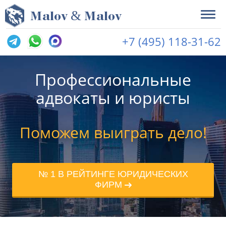
&
M
alov
M
alov
+7 (495) 118-31-62
Профессиональные
адвокаты и юристы
Поможем выиграть дело!
№ 1 В РЕЙТИНГЕ ЮРИДИЧЕСКИХ
ФИРМ