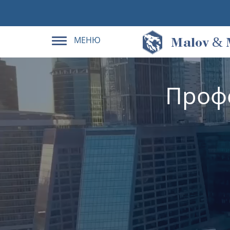
МЕНЮ
&
M
alov
Проф