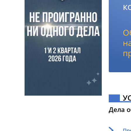
к
О
н
п
У
Дела 
Пр