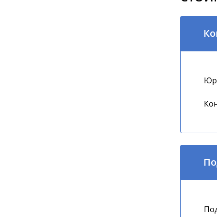
Ко
Юри
Кон
По
Под