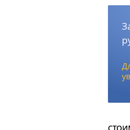
З
р
Д
у
СТОИ