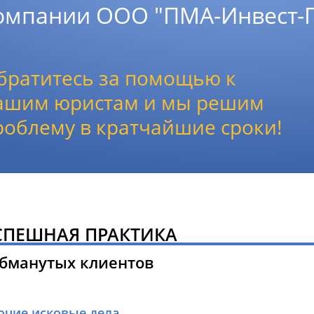
омпании ООО "ПМА-Инвест-
братитесь за помощью к
ашим юристам и мы решим
роблему в кратчайшие сроки!
СПЕШНАЯ ПРАКТИКА
обманутых клиентов
очие исковые дела