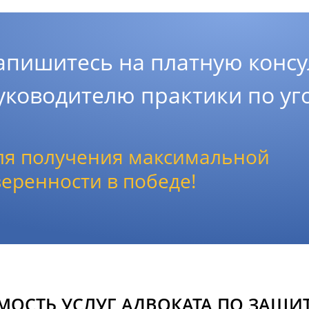
апишитесь на платную консу
уководителю практики по у
ля получения максимальной
веренности в победе!
МОСТЬ УСЛУГ АДВОКАТА ПО ЗАЩИТ