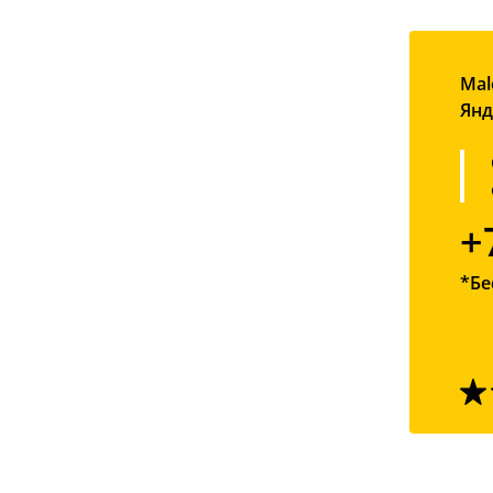
Mal
Янд
+
*Бе