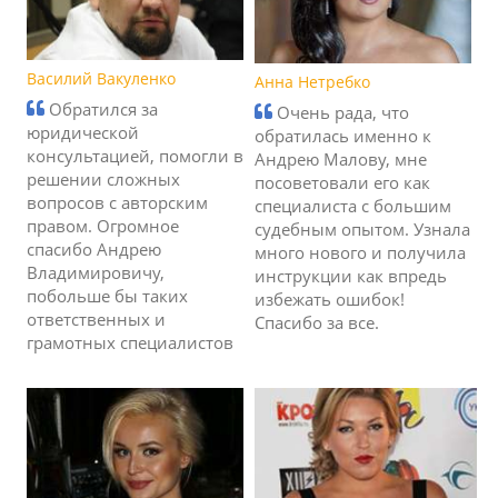
Василий Вакуленко
Анна Нетребко
Обратился за
Очень рада, что
юридической
обратилась именно к
консультацией, помогли в
Андрею Малову, мне
решении сложных
посоветовали его как
вопросов с авторским
специалиста с большим
правом. Огромное
судебным опытом. Узнала
спасибо Андрею
много нового и получила
Владимировичу,
инструкции как впредь
побольше бы таких
избежать ошибок!
ответственных и
Спасибо за все.
грамотных специалистов