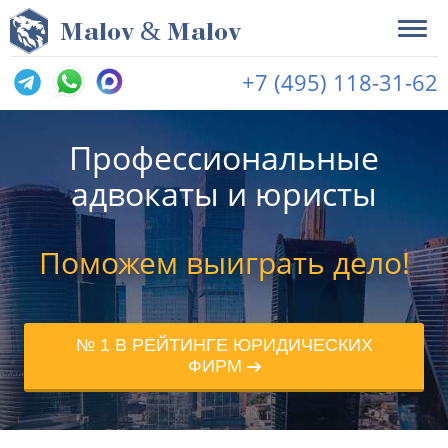
&
M
alov
M
alov
+7 (495) 118-31-62
Профессиональные
адвокаты и юристы
Поможем выиграть дело!
№ 1 В РЕЙТИНГЕ ЮРИДИЧЕСКИХ
ФИРМ