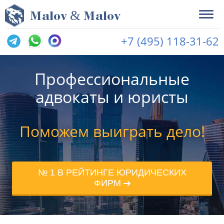
&
M
alov
M
alov
+7 (495) 118-31-62
Профессиональные
адвокаты и юристы
Поможем выиграть дело!
№ 1 В РЕЙТИНГЕ ЮРИДИЧЕСКИХ
ФИРМ