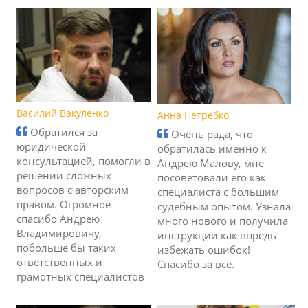
Василий Вакуленко
Анна Нетребко
Обратился за
Очень рада, что
юридической
обратилась именно к
консультацией, помогли в
Андрею Малову, мне
решении сложных
посоветовали его как
вопросов с авторским
специалиста с большим
правом. Огромное
судебным опытом. Узнала
спасибо Андрею
много нового и получила
Владимировичу,
инструкции как впредь
побольше бы таких
избежать ошибок!
ответственных и
Спасибо за все.
грамотных специалистов