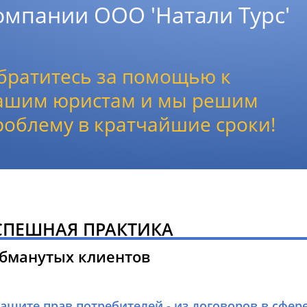
омпании ООО 'Натали Турс'
братитесь за помощью к
ашим юристам и мы решим
роблему в кратчайшие сроки!
СПЕШНАЯ ПРАКТИКА
обманутых клиентов
защите прав потребителей - из договоров в сфер