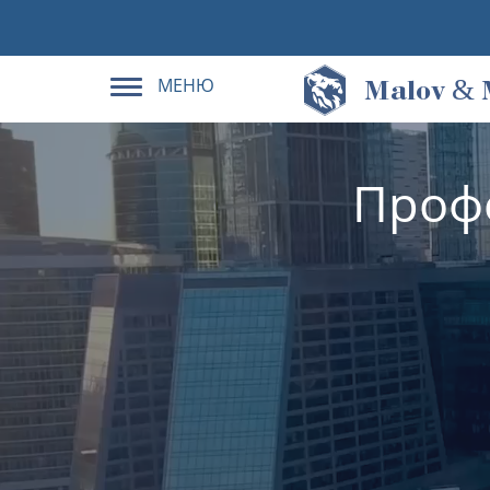
МЕНЮ
&
M
alov
Проф