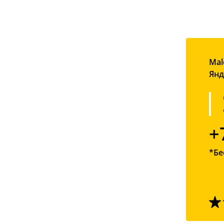
Mal
Янд
+
*Бе