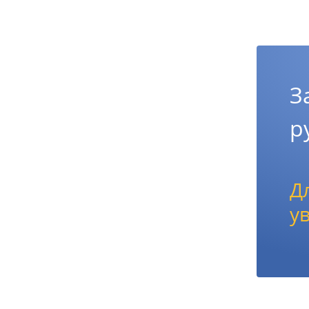
З
р
Д
у