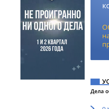
к
О
н
п
У
Дела 
О 