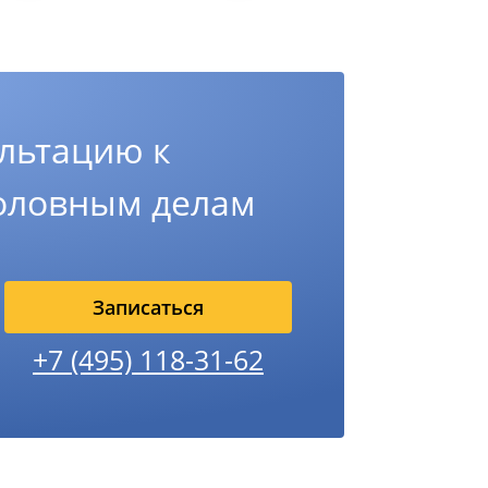
льтацию к
головным делам
Записаться
+7 (495) 118-31-62