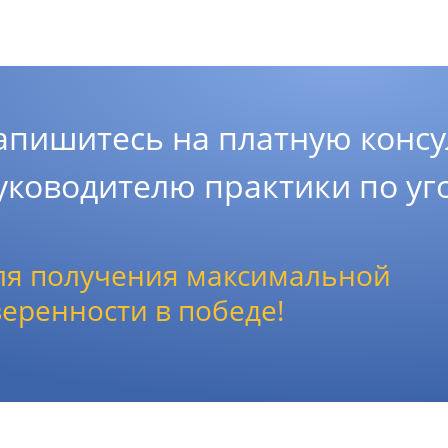
апишитесь на платную консу
уководителю практики по у
ля получения максимальной
веренности в победе!