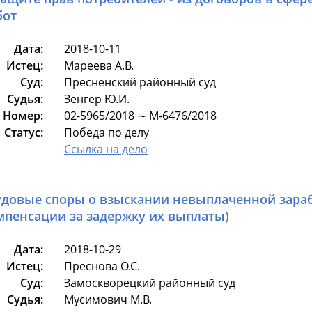
бот
Дата:
2018-10-11
Истец:
Мареева А.В.
Суд:
Пресненский районный суд
Судья:
Зенгер Ю.И.
Номер:
02-5965/2018 ∼ М-6476/2018
Статус:
Победа по делу
Ссылка на дело
удовые споры о взыскании невыплаченной зараб
мпенсации за задержку их выплаты)
Дата:
2018-10-29
Истец:
Преснова О.С.
Суд:
Замоскворецкий районный суд
Судья:
Мусимович М.В.