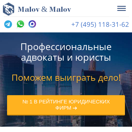
&
M
alov
M
alov
+7 (495) 118-31-62
Профессиональные
адвокаты и юристы
Поможем выиграть дело!
№ 1 В РЕЙТИНГЕ ЮРИДИЧЕСКИХ
ФИРМ