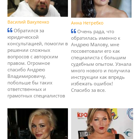
Василий Вакуленко
Анна Нетребко
Обратился за
Очень рада, что
юридической
обратилась именно к
консультацией, помогли в
Андрею Малову, мне
решении сложных
посоветовали его как
вопросов с авторским
специалиста с большим
правом. Огромное
судебным опытом. Узнала
спасибо Андрею
много нового и получила
Владимировичу,
инструкции как впредь
побольше бы таких
избежать ошибок!
ответственных и
Спасибо за все.
грамотных специалистов