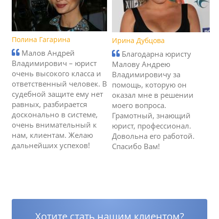
Полина Гагарина
Ирина Дубцова
Малов Андрей
Благодарна юристу
Владимирович – юрист
Малову Андрею
очень высокого класса и
Владимировичу за
ответственный человек. В
помощь, которую он
судебной защите ему нет
оказал мне в решении
равных, разбирается
моего вопроса.
досконально в системе,
Грамотный, знающий
очень внимательный к
юрист, профессионал.
нам, клиентам. Желаю
Довольна его работой.
дальнейших успехов!
Спасибо Вам!
Хотите стать нашим клиентом?