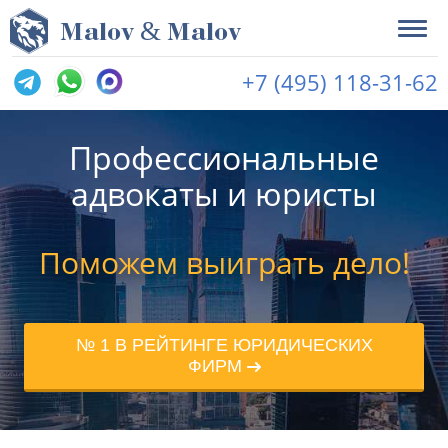
&
M
alov
M
alov
+7 (495) 118-31-62
Профессиональные
адвокаты и юристы
Поможем выиграть дело!
№ 1 В РЕЙТИНГЕ ЮРИДИЧЕСКИХ
ФИРМ