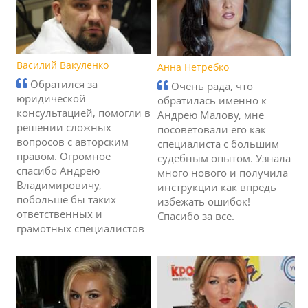
Василий Вакуленко
Анна Нетребко
Обратился за
Очень рада, что
юридической
обратилась именно к
консультацией, помогли в
Андрею Малову, мне
решении сложных
посоветовали его как
вопросов с авторским
специалиста с большим
правом. Огромное
судебным опытом. Узнала
спасибо Андрею
много нового и получила
Владимировичу,
инструкции как впредь
побольше бы таких
избежать ошибок!
ответственных и
Спасибо за все.
грамотных специалистов