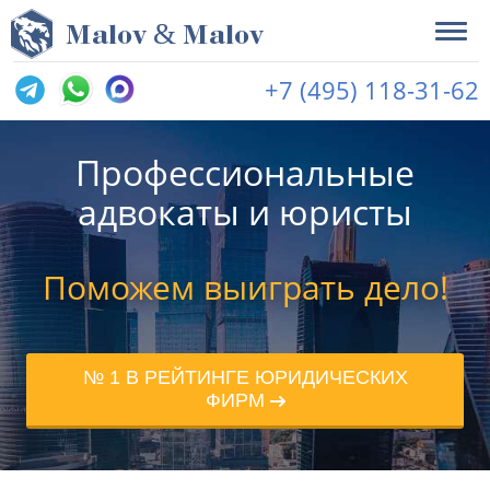
&
M
alov
M
alov
+7 (495) 118-31-62
Профессиональные
адвокаты и юристы
Поможем выиграть дело!
№ 1 В РЕЙТИНГЕ ЮРИДИЧЕСКИХ
ФИРМ