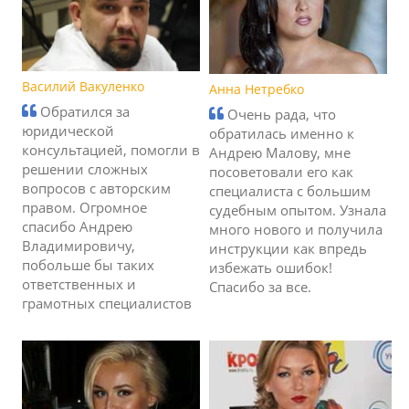
Василий Вакуленко
Анна Нетребко
Обратился за
Очень рада, что
юридической
обратилась именно к
консультацией, помогли в
Андрею Малову, мне
решении сложных
посоветовали его как
вопросов с авторским
специалиста с большим
правом. Огромное
судебным опытом. Узнала
спасибо Андрею
много нового и получила
Владимировичу,
инструкции как впредь
побольше бы таких
избежать ошибок!
ответственных и
Спасибо за все.
грамотных специалистов