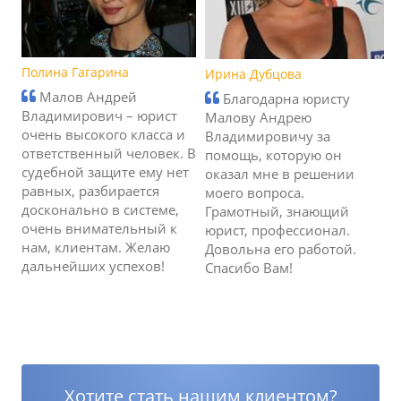
Полина Гагарина
Ирина Дубцова
Малов Андрей
Благодарна юристу
Владимирович – юрист
Малову Андрею
очень высокого класса и
Владимировичу за
ответственный человек. В
помощь, которую он
судебной защите ему нет
оказал мне в решении
равных, разбирается
моего вопроса.
досконально в системе,
Грамотный, знающий
очень внимательный к
юрист, профессионал.
нам, клиентам. Желаю
Довольна его работой.
дальнейших успехов!
Спасибо Вам!
Хотите стать нашим клиентом?