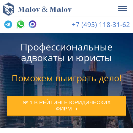
&
M
alov
M
alov
+7 (495) 118-31-62
Профессиональные
адвокаты и юристы
Поможем выиграть дело!
№ 1 В РЕЙТИНГЕ ЮРИДИЧЕСКИХ
ФИРМ