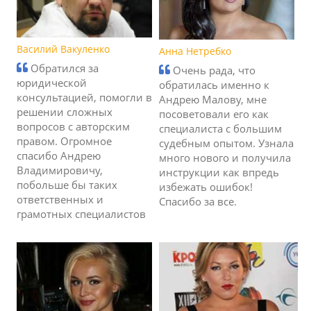
Василий Вакуленко
Анна Нетребко
Обратился за
Очень рада, что
юридической
обратилась именно к
консультацией, помогли в
Андрею Малову, мне
решении сложных
посоветовали его как
вопросов с авторским
специалиста с большим
правом. Огромное
судебным опытом. Узнала
спасибо Андрею
много нового и получила
Владимировичу,
инструкции как впредь
побольше бы таких
избежать ошибок!
ответственных и
Спасибо за все.
грамотных специалистов