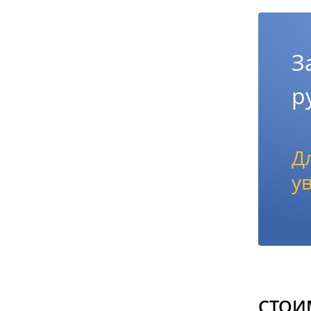
З
р
Д
у
СТОИ