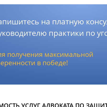
апишитесь на платную консу
уководителю практики по у
ля получения максимальной
веренности в победе!
МОСТЬ УСЛУГ АДВОКАТА ПО ЗАЩИТ