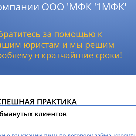
омпании ООО 'МФК '1МФК'
братитесь за помощью к
ашим юристам и мы решим
роблему в кратчайшие сроки!
СПЕШНАЯ ПРАКТИКА
обманутых клиентов
ки о взыскании сумм по договору займа, кредит