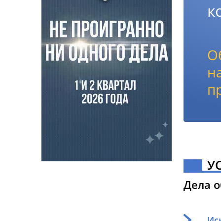
к
О
н
п
У
Дела 
Ис