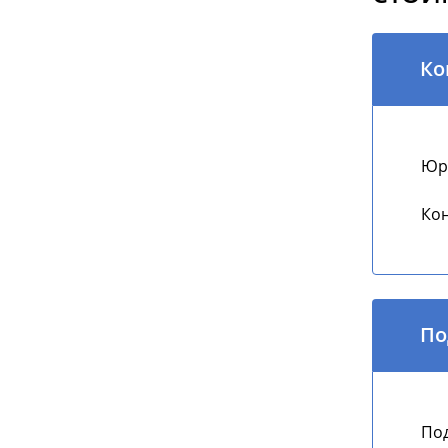
Ко
Юри
Кон
По
Под