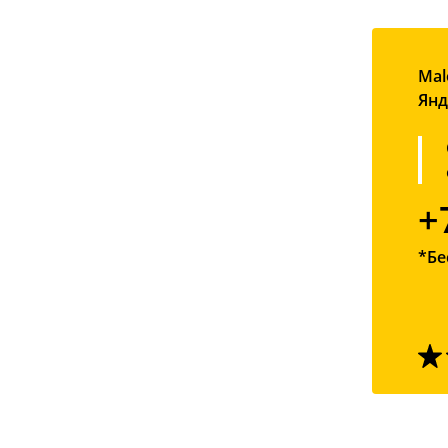
Mal
Янд
+
*Бе