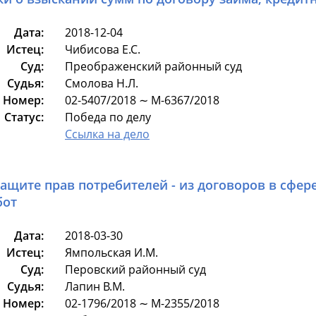
Дата:
2018-12-04
Истец:
Чибисова Е.С.
Суд:
Преображенский районный суд
Судья:
Смолова Н.Л.
Номер:
02-5407/2018 ∼ М-6367/2018
Статус:
Победа по делу
Ссылка на дело
защите прав потребителей - из договоров в сфер
бот
Дата:
2018-03-30
Истец:
Ямпольская И.М.
Суд:
Перовский районный суд
Судья:
Лапин В.М.
Номер:
02-1796/2018 ∼ М-2355/2018