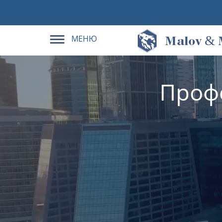
МЕНЮ
&
M
alov
Проф