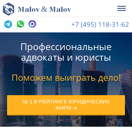
&
M
alov
M
alov
+7 (495) 118-31-62
Профессиональные
адвокаты и юристы
Поможем выиграть дело!
№ 1 В РЕЙТИНГЕ ЮРИДИЧЕСКИХ
ФИРМ