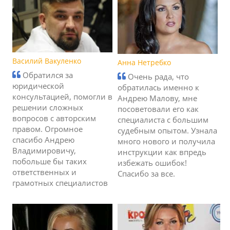
Василий Вакуленко
Анна Нетребко
Обратился за
Очень рада, что
юридической
обратилась именно к
консультацией, помогли в
Андрею Малову, мне
решении сложных
посоветовали его как
вопросов с авторским
специалиста с большим
правом. Огромное
судебным опытом. Узнала
спасибо Андрею
много нового и получила
Владимировичу,
инструкции как впредь
побольше бы таких
избежать ошибок!
ответственных и
Спасибо за все.
грамотных специалистов